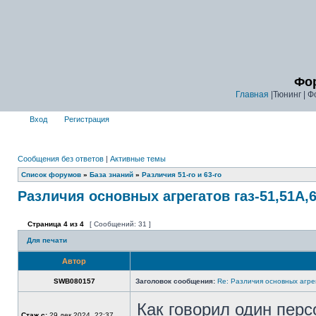
Фор
Главная
|Тюнинг | Ф
Вход
Регистрация
Сообщения без ответов
|
Активные темы
Список форумов
»
База знаний
»
Различия 51-го и 63-го
Различия основных агрегатов газ-51,51А,6
Страница
4
из
4
[ Сообщений: 31 ]
Для печати
Автор
SWB080157
Заголовок сообщения:
Re: Различия основных агре
Как говорил один персо
Стаж с:
29 дек 2024, 22:37