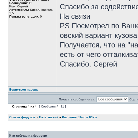
Сообщений:
11
Спасибо за содействи
Имя:
Сергей
Автомобиль:
Subaru Impreza
1,5
На связи
Пункты репутации:
0
PS Посмотрел по Ваше
овский вариант кузова
Получается, что на "н
есть от чего отталкива
Спасибо, Сергей
Вернуться наверх
Показать сообщения за:
Сорти
Страница
4
из
4
[ Сообщений: 31 ]
Список форумов
»
База знаний
»
Различия 51-го и 63-го
Кто сейчас на форуме