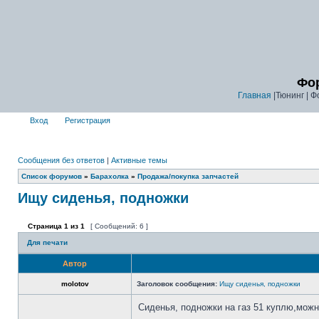
Фор
Главная
|Тюнинг | Ф
Вход
Регистрация
Сообщения без ответов
|
Активные темы
Список форумов
»
Барахолка
»
Продажа/покупка запчастей
Ищу сиденья, подножки
Страница
1
из
1
[ Сообщений: 6 ]
Для печати
Автор
molotov
Заголовок сообщения:
Ищу сиденья, подножки
Сиденья, подножки на газ 51 куплю,можн