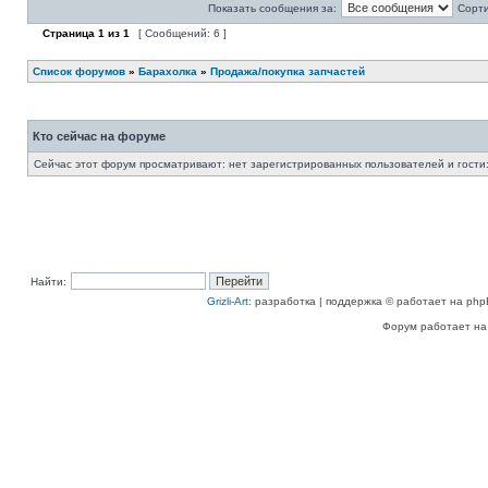
Показать сообщения за:
Сорти
Страница
1
из
1
[ Сообщений: 6 ]
Список форумов
»
Барахолка
»
Продажа/покупка запчастей
Кто сейчас на форуме
Сейчас этот форум просматривают: нет зарегистрированных пользователей и гости:
Найти:
Grizli-Art
: разработка | поддержка © работает на php
Форум работает на