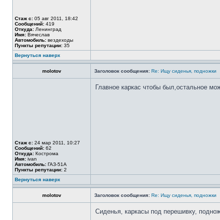
Стаж с:
05 авг 2011, 18:42
Сообщений:
419
Откуда:
Ленинград
Имя:
Вячеслав
Автомобиль:
вездеходы
Пункты репутации:
35
Вернуться наверх
molotov
Заголовок сообщения:
Re: Ищу сиденья, подножки
Главное каркас чтобы был,остальное мо
Стаж с:
24 мар 2011, 10:27
Сообщений:
62
Откуда:
Кострома
Имя:
ivan
Автомобиль:
ГАЗ-51А
Пункты репутации:
2
Вернуться наверх
molotov
Заголовок сообщения:
Re: Ищу сиденья, подножки
Сиденья, каркасы под перешивку, подно