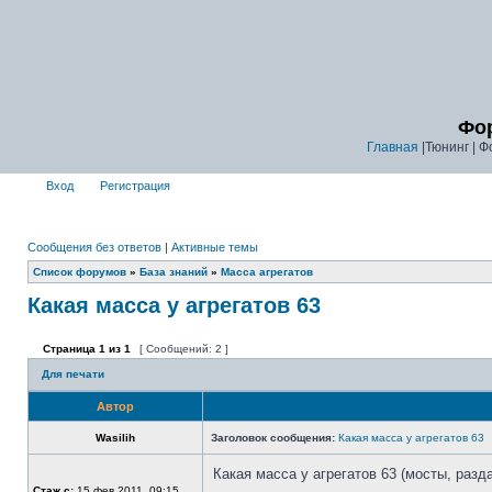
Фор
Главная
|Тюнинг | Ф
Вход
Регистрация
Сообщения без ответов
|
Активные темы
Список форумов
»
База знаний
»
Масса агрегатов
Какая масса у агрегатов 63
Страница
1
из
1
[ Сообщений: 2 ]
Для печати
Автор
Wasilih
Заголовок сообщения:
Какая масса у агрегатов 63
Какая масса у агрегатов 63 (мосты, разда
Стаж с:
15 фев 2011, 09:15