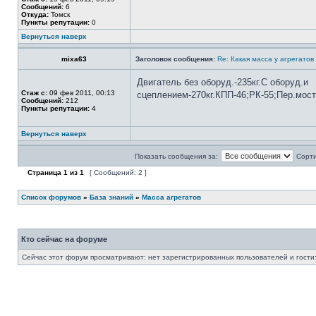
Сообщений:
6
Откуда:
Томск
Пункты репутации:
0
Вернуться наверх
mixa63
Заголовок сообщения:
Re: Какая масса у агрегатов
Двигатель без оборуд.-235кг.С оборуд.и
Стаж с:
09 фев 2011, 00:13
сцеплением-270кг.КПП-46;РК-55;Пер.мост
Сообщений:
212
Пункты репутации:
4
Вернуться наверх
Показать сообщения за:
Сорти
Страница
1
из
1
[ Сообщений: 2 ]
Список форумов
»
База знаний
»
Масса агрегатов
Кто сейчас на форуме
Сейчас этот форум просматривают: нет зарегистрированных пользователей и гости: