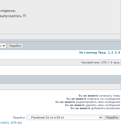
нтересно.
выпускалось !!!
На страницу
Пред.
1
,
2
,
3
,
4
Часовой пояс: UTC + 4 часа
Вы
не можете
начинать темы
Вы
не можете
отвечать на сообщения
Вы
не можете
редактировать свои сообщения
Вы
не можете
удалять свои сообщения
Вы
не можете
добавлять вложения
Перейти:
 63/51, БТР-40
)