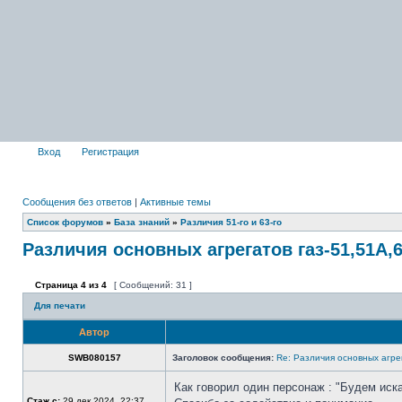
Вход
Регистрация
Сообщения без ответов
|
Активные темы
Список форумов
»
База знаний
»
Различия 51-го и 63-го
Различия основных агрегатов газ-51,51А,6
Страница
4
из
4
[ Сообщений: 31 ]
Для печати
Автор
SWB080157
Заголовок сообщения:
Re: Различия основных агре
Как говорил один персонаж : "Будем искать
Стаж с:
29 дек 2024, 22:37