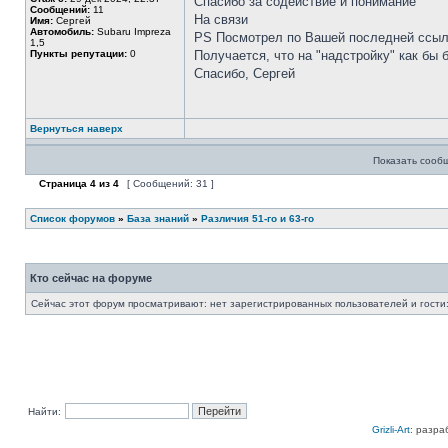
Спасибо за содействие и понимание
Сообщений:
11
На связи
Имя:
Сергей
Автомобиль:
Subaru Impreza
PS Посмотрел по Вашей последней ссылке
1,5
Пункты репутации:
0
Получается, что на "надстройку" как бы 
Спасибо, Сергей
Вернуться наверх
Показать сооб
Страница
4
из
4
[ Сообщений: 31 ]
Список форумов
»
База знаний
»
Различия 51-го и 63-го
Кто сейчас на форуме
Сейчас этот форум просматривают: нет зарегистрированных пользователей и гости:
Найти:
Grizli-Art
: разра