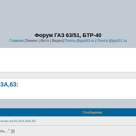
Форум ГАЗ 63/51, БТР-40
Главная
|Тюнинг | Фото | Видео|
Почта @gaz63.ru
|
Почта @gaz51.ru
3А,63:
Сообщение
гатов газ-51,51А,63А,63:
..." )))