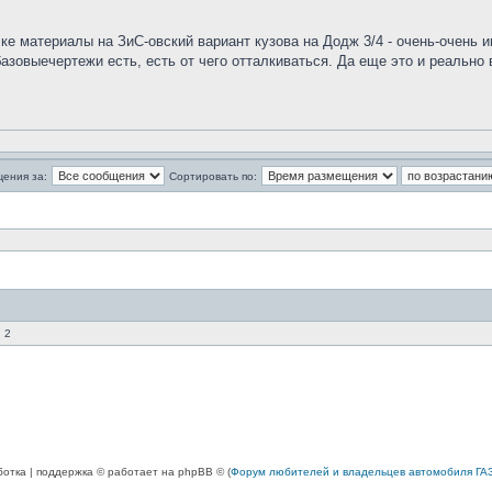
 материалы на ЗиС-овский вариант кузова на Додж 3/4 - очень-очень и
базовыечертежи есть, есть от чего отталкиваться. Да еще это и реально 
щения за:
Сортировать по:
 2
ботка | поддержка © работает на phpBB © (
Форум любителей и владельцев автомобиля ГАЗ