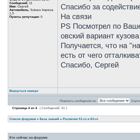
Сообщений:
11
Спасибо за содействи
Имя:
Сергей
Автомобиль:
Subaru Impreza
1,5
На связи
Пункты репутации:
0
PS Посмотрел по Ваше
овский вариант кузова
Получается, что на "н
есть от чего отталкива
Спасибо, Сергей
Вернуться наверх
Показать сообщения за:
Сорти
Страница
4
из
4
[ Сообщений: 31 ]
Список форумов
»
База знаний
»
Различия 51-го и 63-го
Кто сейчас на форуме