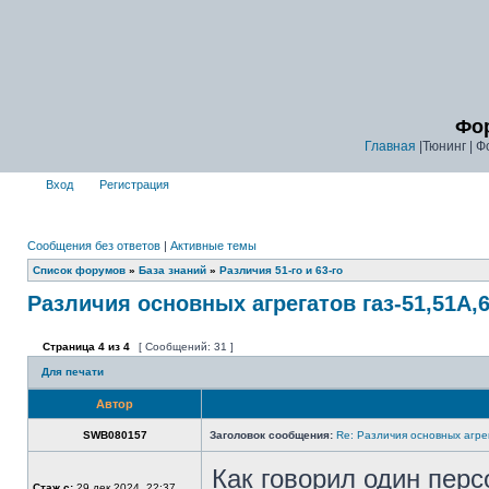
Фор
Главная
|Тюнинг | Ф
Вход
Регистрация
Сообщения без ответов
|
Активные темы
Список форумов
»
База знаний
»
Различия 51-го и 63-го
Различия основных агрегатов газ-51,51А,6
Страница
4
из
4
[ Сообщений: 31 ]
Для печати
Автор
SWB080157
Заголовок сообщения:
Re: Различия основных агре
Как говорил один персо
Стаж с:
29 дек 2024, 22:37