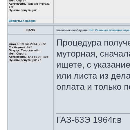
Имя:
Сергей
Автомобиль:
Subaru Impreza
1,5
Пункты репутации:
0
Вернуться наверх
GANS
Заголовок сообщения:
Re: Различия основных агре
Процедура получ
Стаж с:
19 янв 2014, 22:51
Сообщений:
623
Откуда:
Тверская обл.
муторная, сначал
Имя:
Серега
Автомобиль:
ГАЗ-63Э Р-405
Пункты репутации:
77
ищете, с указани
или листа из дела
оплата и только 
______________
ГАЗ-63Э 1964г.в