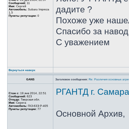
Сообщений:
11
Имя:
Сергей
дадите ?
Автомобиль:
Subaru Impreza
1,5
Пункты репутации:
0
Похоже уже нашел
Спасибо за наводк
С уважением
Вернуться наверх
GANS
Заголовок сообщения:
Re: Различия основных агре
РГАНТД г. Самар
Стаж с:
19 янв 2014, 22:51
Сообщений:
623
Откуда:
Тверская обл.
Имя:
Серега
Автомобиль:
ГАЗ-63Э Р-405
Пункты репутации:
77
Основной Архив,