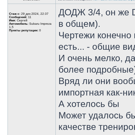
ДОДЖ 3/4, он же 
Стаж с:
29 дек 2024, 22:37
Сообщений:
11
Имя:
Сергей
в общем).
Автомобиль:
Subaru Impreza
1,5
Пункты репутации:
0
Чертежи конечно н
есть... - общие ви
И очень мелко, д
более подробные)
Вряд ли они вооб
импортная как-ник
А хотелось бы
Может удалось бы
качестве трениро