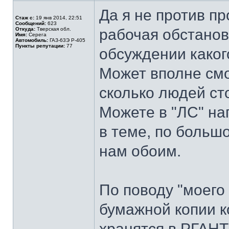
Да я не против п
Стаж с:
19 янв 2014, 22:51
Сообщений:
623
Откуда:
Тверская обл.
рабочая обстанов
Имя:
Серега
Автомобиль:
ГАЗ-63Э Р-405
Пункты репутации:
77
обсуждении каког
Может вполне смо
сколько людей ст
Можете в "ЛС" на
в теме, по больш
нам обоим.
По поводу "моего 
бумажной копии к
хранятся в РГАНТД