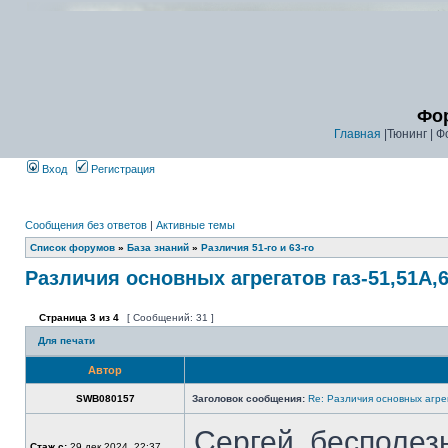
Фор
Главная
|Тюнинг | Ф
Вход
Регистрация
Сообщения без ответов
|
Активные темы
Список форумов
»
База знаний
»
Различия 51-го и 63-го
Различия основных агрегатов газ-51,51А,6
Страница
3
из
4
[ Сообщений: 31 ]
Для печати
Автор
SWB080157
Заголовок сообщения:
Re: Различия основных агре
Сергей, бесполез
Стаж с:
29 дек 2024, 22:37