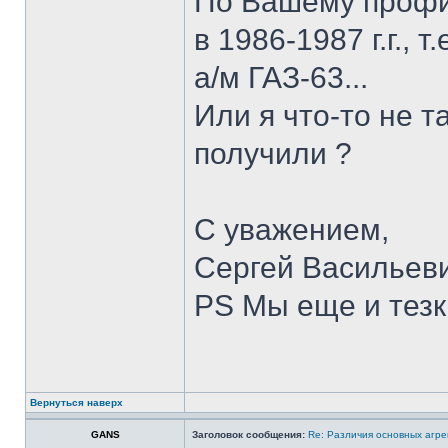
По Вашему профил
в 1986-1987 г.г., 
а/м ГАЗ-63...
Или я что-то не т
получили ?
С уважением,
Сергей Васильев
PS Мы еще и тезки
Вернуться наверх
GANS
Заголовок сообщения:
Re: Различия основных агре