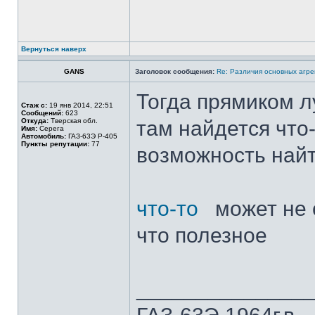
Вернуться наверх
GANS
Заголовок сообщения:
Re: Различия основных агре
Тогда прямиком 
Стаж с:
19 янв 2014, 22:51
Сообщений:
623
Откуда:
Тверская обл.
там найдется что-
Имя:
Серега
Автомобиль:
ГАЗ-63Э Р-405
Пункты репутации:
77
возможность найт
что-то
может не 
что полезное
______________