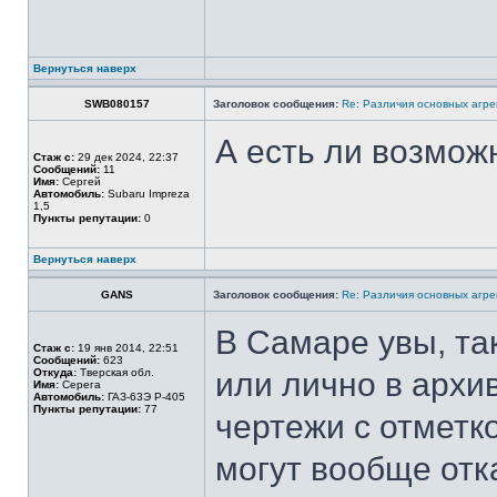
Вернуться наверх
SWB080157
Заголовок сообщения:
Re: Различия основных агре
А есть ли возмож
Стаж с:
29 дек 2024, 22:37
Сообщений:
11
Имя:
Сергей
Автомобиль:
Subaru Impreza
1,5
Пункты репутации:
0
Вернуться наверх
GANS
Заголовок сообщения:
Re: Различия основных агре
В Самаре увы, так
Стаж с:
19 янв 2014, 22:51
Сообщений:
623
Откуда:
Тверская обл.
или лично в архив
Имя:
Серега
Автомобиль:
ГАЗ-63Э Р-405
Пункты репутации:
77
чертежи с отметк
могут вообще отк