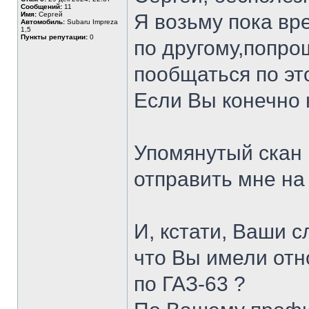
Сообщений:
11
Имя:
Сергей
Я возьму пока вр
Автомобиль:
Subaru Impreza
1,5
Пункты репутации:
0
по другому,попро
пообщаться по эт
Если Вы конечно н
Упомянутый скан
отправить мне на
И, кстати, Ваши сл
что Вы имели отн
по ГАЗ-63 ?