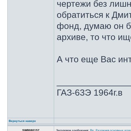
чертежи без лишн
обратиться к Дм
фонд, думаю он б
архиве, то что ищ
А что еще Вас инт
______________
ГАЗ-63Э 1964г.в
Вернуться наверх
SWB080157
Заголовок сообщения:
Re: Различия основных агре