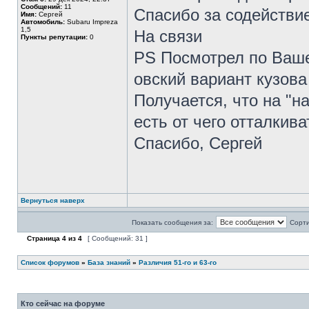
Сообщений:
11
Спасибо за содействи
Имя:
Сергей
Автомобиль:
Subaru Impreza
1,5
На связи
Пункты репутации:
0
PS Посмотрел по Ваше
овский вариант кузова
Получается, что на "н
есть от чего отталкива
Спасибо, Сергей
Вернуться наверх
Показать сообщения за:
Сорти
Страница
4
из
4
[ Сообщений: 31 ]
Список форумов
»
База знаний
»
Различия 51-го и 63-го
Кто сейчас на форуме