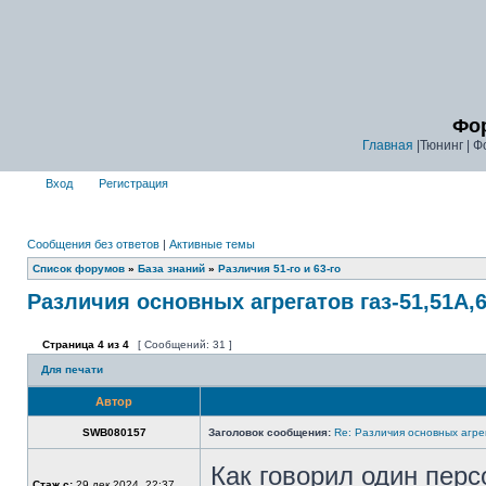
Фор
Главная
|Тюнинг | Ф
Вход
Регистрация
Сообщения без ответов
|
Активные темы
Список форумов
»
База знаний
»
Различия 51-го и 63-го
Различия основных агрегатов газ-51,51А,6
Страница
4
из
4
[ Сообщений: 31 ]
Для печати
Автор
SWB080157
Заголовок сообщения:
Re: Различия основных агре
Как говорил один персо
Стаж с:
29 дек 2024, 22:37