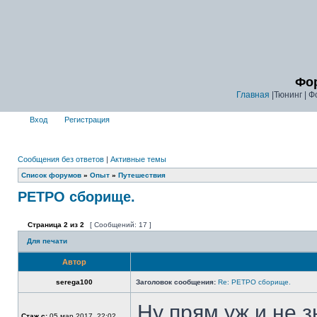
Фор
Главная
|Тюнинг | Ф
Вход
Регистрация
Сообщения без ответов
|
Активные темы
Список форумов
»
Опыт
»
Путешествия
РЕТРО сборище.
Страница
2
из
2
[ Сообщений: 17 ]
Для печати
Автор
serega100
Заголовок сообщения:
Re: РЕТРО сборище.
Ну прям уж и не з
Стаж с:
05 мар 2017, 22:02