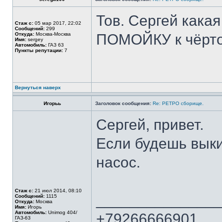
Тов. Сергей кака
Стаж с:
05 мар 2017, 22:02
Сообщений:
299
Откуда:
Москва-Москва
ПОМОЙКУ к чёрто
Имя:
sergey
Автомобиль:
ГАЗ 63
Пункты репутации:
7
Вернуться наверх
Игорьь
Заголовок сообщения:
Re: РЕТРО сборище.
Сергей, привет.
Если будешь вык
насос.
Стаж с:
21 июл 2014, 08:10
______________
Сообщений:
1115
Откуда:
Москва
Имя:
Игорь
Автомобиль:
Unimog 404/
+79266666901
ГАЗ-63