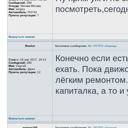
Сообщений:
299
Откуда:
Москва-Москва
посмотреть,сегодн
Имя:
sergey
Автомобиль:
ГАЗ 63
Пункты репутации:
7
Вернуться наверх
Rocker
Заголовок сообщения:
Re: РЕТРО сборище.
Конечно если ест
Стаж с:
18 апр 2017, 16:12
Сообщений:
290
Имя:
Сергей
ехать. Пока движо
Автомобиль:
Джип
Пункты репутации:
12
лёгким ремонтом. 
капиталка, а то и
Вернуться наверх
serega100
Заголовок сообщения:
Re: РЕТРО сборище.