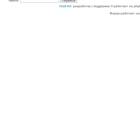
Найти:
Grizli-Art
: разработка | поддержка © работает на php
Форум работает на