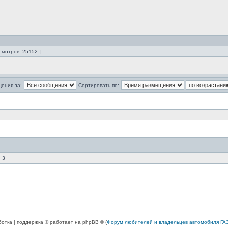
смотров: 25152 ]
щения за:
Сортировать по:
 3
ботка | поддержка © работает на phpBB © (
Форум любителей и владельцев автомобиля ГАЗ