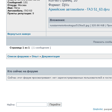
Кол-во страниц: 20
Сообщений:
131
Формат: DjVu
Откуда:
Москва
Имя:
Пётр
Армейские автомобили - ГАЗ 51_63.djvu
Автомобиль:
ГАЗ 63
Пункты репутации:
9
Вложения:
russianmotorbooksgaz515ba5.jpg [ 320.66 KiB | Про
Вернуться наверх
Показать сооб
Страница
1
из
1
[ 1 сообщение ]
Список форумов
»
Опыт
»
Документация
Кто сейчас на форуме
Сейчас этот форум просматривают: нет зарегистрированных пользователей и гости:
Найти:
Grizli-Art
: разра