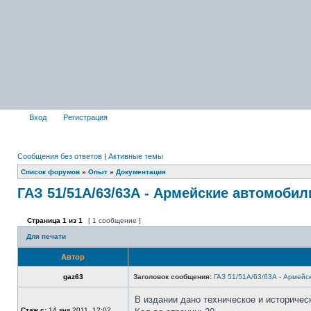
Вход
Регистрация
Сообщения без ответов
|
Активные темы
Список форумов
»
Опыт
»
Документация
ГАЗ 51/51А/63/63А - Армейские автомобили
Страница
1
из
1
[ 1 сообщение ]
Для печати
Автор
gaz63
Заголовок сообщения:
ГАЗ 51/51А/63/63А - Армейс
В издании дано техническое и историчес
Стаж с:
14 янв 2011, 12:02