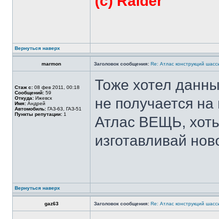
(с) Raider
Вернуться наверх
marmon
Заголовок сообщения:
Re: Атлас конструкций шасси
Тоже хотел данны
Стаж с:
08 фев 2011, 00:18
Сообщений:
59
Откуда:
Ижевск
не получается на
Имя:
Андрей
Автомобиль:
ГАЗ-63, ГАЗ-51
Пункты репутации:
1
Атлас ВЕЩЬ, хоть
изготавливай ново
Вернуться наверх
gaz63
Заголовок сообщения:
Re: Атлас конструкций шасси