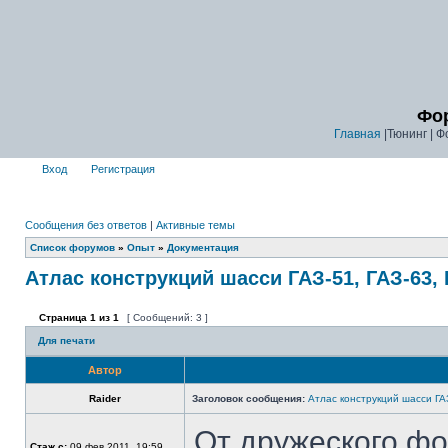
Фор
Главная
|Тюнинг | Ф
Вход
Регистрация
Сообщения без ответов
|
Активные темы
Список форумов
»
Опыт
»
Документация
Атлас конструкций шасси ГАЗ-51, ГАЗ-63,
Страница
1
из
1
[ Сообщений: 3 ]
Для печати
Автор
Raider
Заголовок сообщения:
Атлас конструкций шасси ГАЗ
От дружеского фор
Стаж с:
09 фев 2011, 19:59