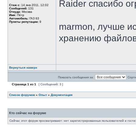
Raider спасибо о
Стаж с:
14 янв 2011, 12:02
Сообщений:
131
Откуда:
Москва
Имя:
Пётр
Автомобиль:
ГАЗ 63
Пункты репутации:
9
marmon, лучше ис
хранению файлов
Вернуться наверх
Показать сообщения за:
Сорти
Страница
1
из
1
[ Сообщений: 3 ]
Список форумов
»
Опыт
»
Документация
Кто сейчас на форуме
Сейчас этот форум просматривают: нет зарегистрированных пользователей и гости: