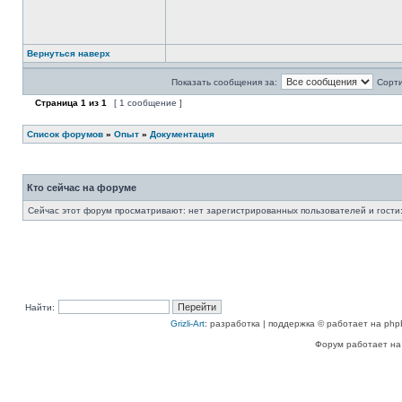
Вернуться наверх
Показать сообщения за:
Сорти
Страница
1
из
1
[ 1 сообщение ]
Список форумов
»
Опыт
»
Документация
Кто сейчас на форуме
Сейчас этот форум просматривают: нет зарегистрированных пользователей и гости:
Найти:
Grizli-Art
: разработка | поддержка © работает на php
Форум работает на