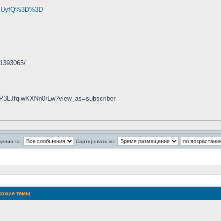
... UyfQ%3D%3D
41393065/
0P3LJfqiwKXNn0rLw?view_as=subscriber
щения за:
Сортировать по:
ожие темы