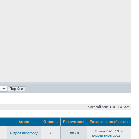
Часовой пояс: UTC + 4 часа
Автор
Ответов
Просмотров
Последнее сообщение
15 ноя 2023, 13:52
андрей нновгород
35
188691
андрей нновгород