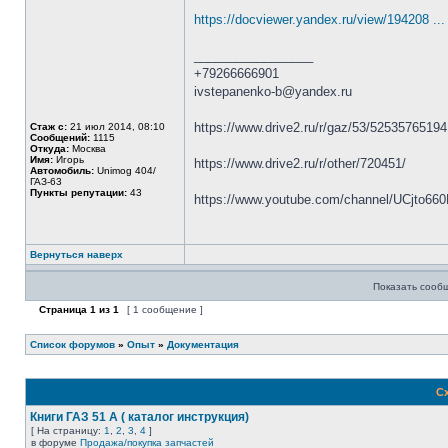
https://docviewer.yandex.ru/view/194208 
_________________
+79266666901
ivstepanenko-b@yandex.ru
https://www.drive2.ru/r/gaz/53/5253576519
Стаж с:
21 июл 2014, 08:10
Сообщений:
1115
Откуда:
Москва
Имя:
Игорь
https://www.drive2.ru/r/other/720451/
Автомобиль:
Unimog 404/
ГАЗ-63
Пункты репутации:
43
https://www.youtube.com/channel/UCjto66
Вернуться наверх
Показать сооб
Страница
1
из
1
[ 1 сообщение ]
Список форумов
»
Опыт
»
Документация
Сх
Книги ГАЗ 51 А ( каталог инструкция)
[ На страницу:
1
,
2
,
3
,
4
]
в форуме
Продажа/покупка запчастей