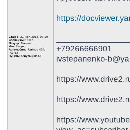
https://docviewer.
_______________
Стаж с:
21 июл 2014, 08:10
Сообщений:
1115
Откуда:
Москва
+79266666901
Имя:
Игорь
Автомобиль:
Unimog 404/
ГАЗ-63
Пункты репутации:
43
ivstepanenko-b@ya
https://www.drive2
https://www.drive2.r
https://www.youtu
view_as=subscriber