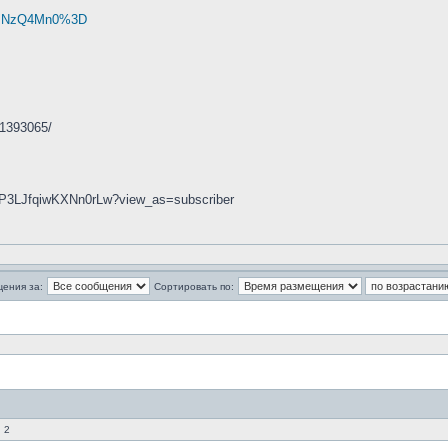
... NzQ4Mn0%3D
41393065/
0P3LJfqiwKXNn0rLw?view_as=subscriber
щения за:
Сортировать по:
 2