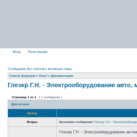
Вход
Регистрация
Сообщения без ответов
|
Активные темы
Список форумов
»
Опыт
»
Документация
Глезер Г.Н. - Электрооборудование авто, 
Страница
1
из
1
[ 1 сообщение ]
Для печати
Автор
Игорьь
Заголовок сообщения:
Глезер Г.Н. - Электрооборуд
Глезер Г.Н. - Электрооборудование автом