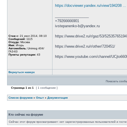
https://docviewer.yandex.ru/view/194208 
_________________
+79266666901
ivstepanenko-b@yandex.ru
https://www.drive2.ru/r/gaz/53/5253576519
Стаж с:
21 июл 2014, 08:10
Сообщений:
1115
Откуда:
Москва
Имя:
Игорь
https://www.drive2.ru/r/other/720451/
Автомобиль:
Unimog 404/
ГАЗ-63
Пункты репутации:
43
https://www.youtube.com/channel/UCjto66
Вернуться наверх
Показать сооб
Страница
1
из
1
[ 1 сообщение ]
Список форумов
»
Опыт
»
Документация
Кто сейчас на форуме
Сейчас этот форум просматривают: нет зарегистрированных пользователей и гости: