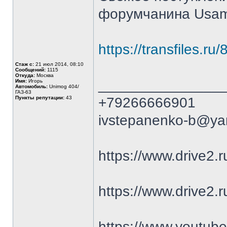
форумчанина Usa
https://transfiles.ru/
Стаж с:
21 июл 2014, 08:10
Сообщений:
1115
Откуда:
Москва
_______________
Имя:
Игорь
Автомобиль:
Unimog 404/
ГАЗ-63
Пункты репутации:
43
+79266666901
ivstepanenko-b@ya
https://www.drive2
https://www.drive2.r
https://www.youtu