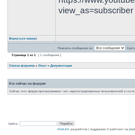
view_as=subscriber
Вернуться наверх
Показать сообщения за:
Сорти
Страница
1
из
1
[ 1 сообщение ]
Список форумов
»
Опыт
»
Документация
Кто сейчас на форуме
Сейчас этот форум просматривают: нет зарегистрированных пользователей и гости:
Найти:
Grizli-Art
: разработка | поддержка © работает на php