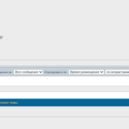
ду
щения за:
Сортировать по:
ожие темы