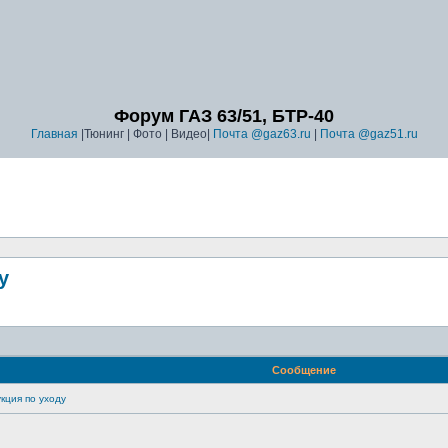
Форум ГАЗ 63/51, БТР-40
Главная
|Тюнинг | Фото | Видео|
Почта @gaz63.ru
|
Почта @gaz51.ru
у
Сообщение
кция по уходу