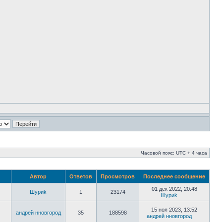
Часовой пояс: UTC + 4 часа
Автор
Ответов
Просмотров
Последнее сообщение
01 дек 2022, 20:48
Шyриk
1
23174
Шyриk
15 ноя 2023, 13:52
андрей нновгород
35
188598
андрей нновгород