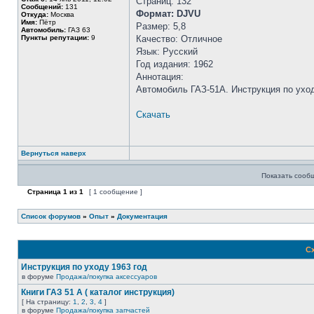
Страниц: 132
Сообщений:
131
Формат: DJVU
Откуда:
Москва
Имя:
Пётр
Размер: 5,8
Автомобиль:
ГАЗ 63
Пункты репутации:
9
Качество: Отличное
Язык: Русский
Год издания: 1962
Аннотация:
Автомобиль ГАЗ-51А. Инструкция по ухо
Скачать
Вернуться наверх
Показать сооб
Страница
1
из
1
[ 1 сообщение ]
Список форумов
»
Опыт
»
Документация
Сх
Инструкция по уходу 1963 год
в форуме
Продажа/покупка аксессуаров
Книги ГАЗ 51 А ( каталог инструкция)
[ На страницу:
1
,
2
,
3
,
4
]
в форуме
Продажа/покупка запчастей