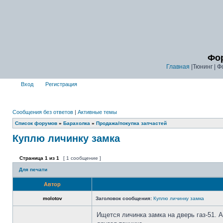
Фор
Главная
|Тюнинг | Ф
Вход
Регистрация
Сообщения без ответов
|
Активные темы
Список форумов
»
Барахолка
»
Продажа/покупка запчастей
Куплю личинку замка
Страница
1
из
1
[ 1 сообщение ]
Для печати
Автор
molotov
Заголовок сообщения:
Куплю личинку замка
Ищется личинка замка на дверь газ-51. А