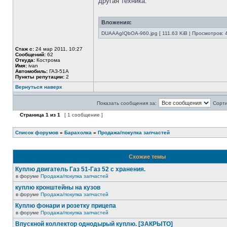
другая техника.
Вложения:
DUAAAgIQbOA-960.jpg [ 111.63 KiB | Просмотров: 
Стаж с:
24 мар 2011, 10:27
Сообщений:
62
Откуда:
Кострома
Имя:
ivan
Автомобиль:
ГАЗ-51А
Пункты репутации:
2
Вернуться наверх
Показать сообщения за:
Сорти
Страница
1
из
1
[ 1 сообщение ]
Список форумов
»
Барахолка
»
Продажа/покупка запчастей
Схожие темы
Куплю двигатель Газ 51-Газ 52 с хранения.
в форуме
Продажа/покупка запчастей
куплю кронштейны на кузов
в форуме
Продажа/покупка запчастей
Куплю фонари и розетку прицепа
в форуме
Продажа/покупка запчастей
Впускной коллектор однодырый куплю. [ЗАКРЫТО]