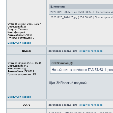
Вложения:
20231125_202501.jpg [ 553.33 KiB | Просмотров: 4
20231125_202447.jpg [ 256.58 KiB | Просмотров: 4
Стаж с:
24 май 2011, 17:27
Сообщений:
28
Откуда:
Тюмень
Имя:
Дмитрий
Автомобиль:
ГАЗ-69
Пункты репутации:
0
Вернуться наверх
Шyриk
Заголовок сообщения:
Re: Щиток приборов
Стаж с:
02 июл 2013, 15:45
ODI72 писал(а):
Сообщений:
341
Имя:
Александр
Новый щиток приборов ГАЗ-51/63. Цена
Автомобиль:
ГАЗ-51А
Пункты репутации:
49
Щит ЗИЛовский поздний.
Вернуться наверх
ODI72
Заголовок сообщения:
Re: Щиток приборов