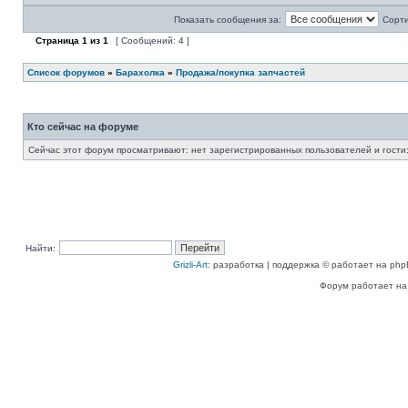
Показать сообщения за:
Сорти
Страница
1
из
1
[ Сообщений: 4 ]
Список форумов
»
Барахолка
»
Продажа/покупка запчастей
Кто сейчас на форуме
Сейчас этот форум просматривают: нет зарегистрированных пользователей и гости:
Найти:
Grizli-Art
: разработка | поддержка © работает на php
Форум работает на