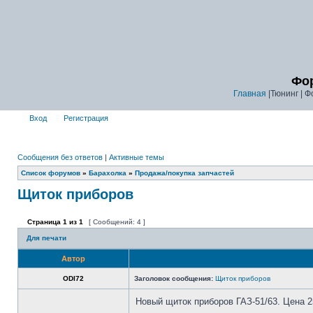
Фор
Главная
|Тюнинг | Ф
Вход
Регистрация
Сообщения без ответов
|
Активные темы
Список форумов
»
Барахолка
»
Продажа/покупка запчастей
Щиток приборов
Страница
1
из
1
[ Сообщений: 4 ]
Для печати
Автор
ODI72
Заголовок сообщения:
Щиток приборов
Новый щиток приборов ГАЗ-51/63. Цена 2