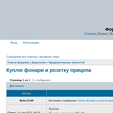
Фор
Главная
|Тюнинг | Ф
Вход
Регистрация
Сообщения без ответов
|
Активные темы
Список форумов
»
Барахолка
»
Продажа/покупка запчастей
Куплю фонари и розетку прицепа
Страница
1
из
1
[ 1 сообщение ]
Для печати
Автор
Bulat 21-69
Заголовок сообщения:
Куплю фонари и розетку пр
Куплю
Стаж с:
11 дек 2022, 09:33