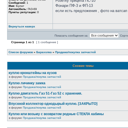
Розетку прицепа ПС-10
Сообщений:
1
Фонари ПФ-3 и ФП-13
Имя:
Булат
Автомобиль:
ГАЗ-69
если есть предложения , фото на ватсап 
Пункты репутации:
0
Вернуться наверх
Показать сообщения за:
Сорти
Страница
1
из
1
[ 1 сообщение ]
Список форумов
»
Барахолка
»
Продажа/покупка запчастей
Схожие темы
куплю кронштейны на кузов
в форуме
Продажа/покупка запчастей
Куплю личинку замка
в форуме
Продажа/покупка запчастей
Куплю двигатель Газ 51-Газ 52 с хранения.
в форуме
Продажа/покупка запчастей
Впускной коллектор однодырый куплю. [ЗАКРЫТО]
в форуме
Продажа/покупка запчастей
Куплю или возьму с возвратом родные СТЕКЛА кабины
в форуме
Продажа/покупка запчастей