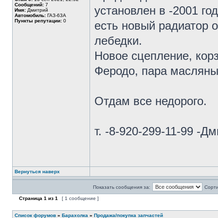
Сообщений:
7
установлен в -2001 год
Имя:
Дмитрий
Автомобиль:
ГАЗ-63А
Пункты репутации:
0
есть новый радиатор 
лебедки.
Новое сцепление, корз
Феродо, пара масляны
Отдам все недорого.
т. -8-920-299-11-99 -Д
Вернуться наверх
Показать сообщения за:
Сорти
Страница
1
из
1
[ 1 сообщение ]
Список форумов
»
Барахолка
»
Продажа/покупка запчастей