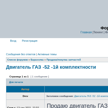
Фор
Главная
|Тюнинг | Ф
Вход
Регистрация
Сообщения без ответов
|
Активные темы
Список форумов
»
Барахолка
»
Продажа/покупка запчастей
Двигатель ГАЗ -52 -1й комплектности
Страница
1
из
1
[ 1 сообщение ]
Для печати
Автор
Drev
Заголовок сообщения:
Двигатель ГАЗ -52 -1й компл
Продаю двигатель ГАЗ-5
Стаж с:
13 сен 2021, 22:52