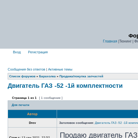
Фор
Главная
|Тюнинг | Ф
Вход
Регистрация
Сообщения без ответов
|
Активные темы
Список форумов
»
Барахолка
»
Продажа/покупка запчастей
Двигатель ГАЗ -52 -1й комплектности
Страница
1
из
1
[ 1 сообщение ]
Для печати
Автор
Drev
Заголовок сообщения:
Двигатель ГАЗ -52 -1й компл
Продаю двигатель ГАЗ-5
Стаж с:
13 сен 2021, 22:52