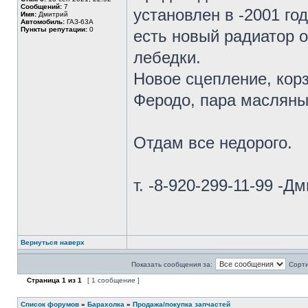
Сообщений:
7
установлен в -2001 год
Имя:
Дмитрий
Автомобиль:
ГАЗ-63А
Пункты репутации:
0
есть новый радиатор 
лебедки.
Новое сцепление, корз
Феродо, пара масляны
Отдам все недорого.
т. -8-920-299-11-99 -Д
Вернуться наверх
Показать сообщения за:
Сорти
Страница
1
из
1
[ 1 сообщение ]
Список форумов
»
Барахолка
»
Продажа/покупка запчастей