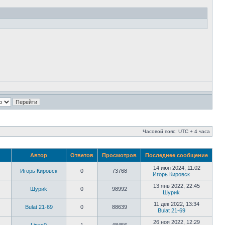
Часовой пояс: UTC + 4 часа
Автор
Ответов
Просмотров
Последнее сообщение
14 июн 2024, 11:02
Игорь Кировск
0
73768
Игорь Кировск
13 янв 2022, 22:45
Шyриk
0
98992
Шyриk
11 дек 2022, 13:34
Bulat 21-69
0
88639
Bulat 21-69
26 ноя 2022, 12:29