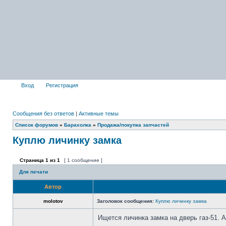
Вход
Регистрация
Сообщения без ответов
|
Активные темы
Список форумов
»
Барахолка
»
Продажа/покупка запчастей
Куплю личинку замка
Страница
1
из
1
[ 1 сообщение ]
Для печати
Автор
molotov
Заголовок сообщения:
Куплю личинку замка
Ищется личинка замка на дверь газ-51. А