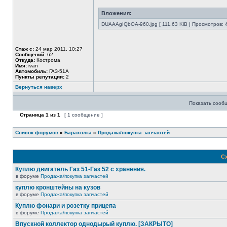
Вложения:
DUAAAgIQbOA-960.jpg [ 111.63 KiB | Просмотров: 
Стаж с:
24 мар 2011, 10:27
Сообщений:
62
Откуда:
Кострома
Имя:
ivan
Автомобиль:
ГАЗ-51А
Пункты репутации:
2
Вернуться наверх
Показать сооб
Страница
1
из
1
[ 1 сообщение ]
Список форумов
»
Барахолка
»
Продажа/покупка запчастей
Сх
Куплю двигатель Газ 51-Газ 52 с хранения.
в форуме
Продажа/покупка запчастей
куплю кронштейны на кузов
в форуме
Продажа/покупка запчастей
Куплю фонари и розетку прицепа
в форуме
Продажа/покупка запчастей
Впускной коллектор однодырый куплю. [ЗАКРЫТО]