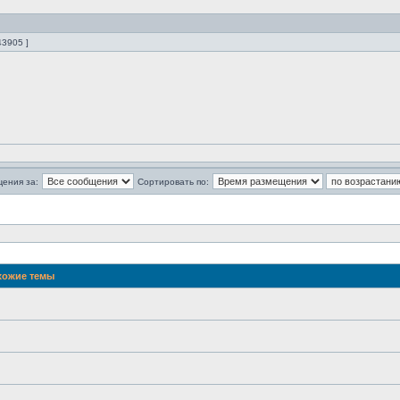
43905 ]
щения за:
Сортировать по:
ожие темы