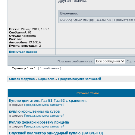
другая техника.
Вложения:
DUAAAgIQbOA-960.jpg [ 111.63 KiB | Просмотров: 
Стаж с:
24 мар 2011, 10:27
Сообщений:
62
Откуда:
Кострома
Имя:
ivan
Автомобиль:
ГАЗ-51А
Пункты репутации:
2
Вернуться наверх
Показать сообщения за:
Сорти
Страница
1
из
1
[ 1 сообщение ]
Список форумов
»
Барахолка
»
Продажа/покупка запчастей
Схожие темы
Куплю двигатель Газ 51-Газ 52 с хранения.
в форуме
Продажа/покупка запчастей
куплю кронштейны на кузов
в форуме
Продажа/покупка запчастей
Куплю фонари и розетку прицепа
в форуме
Продажа/покупка запчастей
Впускной коллектор однодырый куплю. [ЗАКРЫТО]