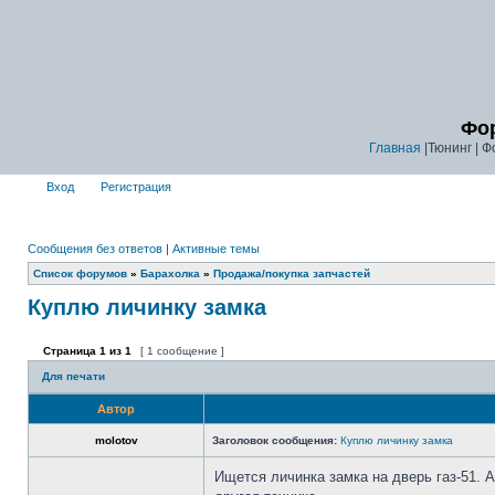
Фор
Главная
|Тюнинг | Ф
Вход
Регистрация
Сообщения без ответов
|
Активные темы
Список форумов
»
Барахолка
»
Продажа/покупка запчастей
Куплю личинку замка
Страница
1
из
1
[ 1 сообщение ]
Для печати
Автор
molotov
Заголовок сообщения:
Куплю личинку замка
Ищется личинка замка на дверь газ-51. А