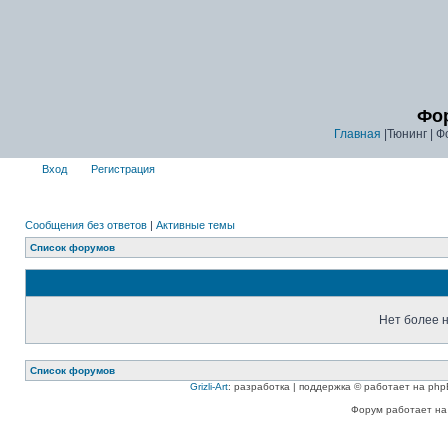
Фор
Главная
|Тюнинг | Ф
Вход
Регистрация
Сообщения без ответов
|
Активные темы
Список форумов
Нет более н
Список форумов
Grizli-Art
: разработка | поддержка © работает на php
Форум работает на