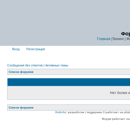
Фор
Главная
|Тюнинг | Ф
Вход
Регистрация
Сообщения без ответов
|
Активные темы
Список форумов
Нет более н
Список форумов
Grizli-Art
: разработка | поддержка © работает на php
Форум работает на