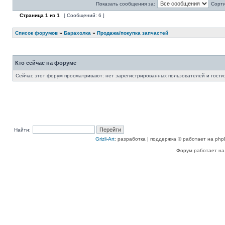
Показать сообщения за:
Сорти
Страница
1
из
1
[ Сообщений: 6 ]
Список форумов
»
Барахолка
»
Продажа/покупка запчастей
Кто сейчас на форуме
Сейчас этот форум просматривают: нет зарегистрированных пользователей и гости:
Найти:
Grizli-Art
: разработка | поддержка © работает на php
Форум работает на