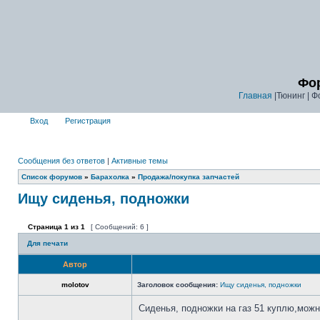
Фор
Главная
|Тюнинг | Ф
Вход
Регистрация
Сообщения без ответов
|
Активные темы
Список форумов
»
Барахолка
»
Продажа/покупка запчастей
Ищу сиденья, подножки
Страница
1
из
1
[ Сообщений: 6 ]
Для печати
Автор
molotov
Заголовок сообщения:
Ищу сиденья, подножки
Сиденья, подножки на газ 51 куплю,можн