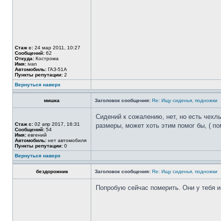
Стаж с:
24 мар 2011, 10:27
Сообщений:
62
Откуда:
Кострома
Имя:
ivan
Автомобиль:
ГАЗ-51А
Пункты репутации:
2
Вернуться наверх
мишка
Заголовок сообщения:
Re: Ищу сиденья, подножки
Сидений к сожалению, нет, но есть чехл
Стаж с:
02 апр 2017, 16:31
размеры, может хоть этим помог бы, ( по
Сообщений:
54
Имя:
евгений
Автомобиль:
нет автомобиля
Пункты репутации:
0
Вернуться наверх
бездорожник
Заголовок сообщения:
Re: Ищу сиденья, подножки
Попробую сейчас померить. Они у тебя 