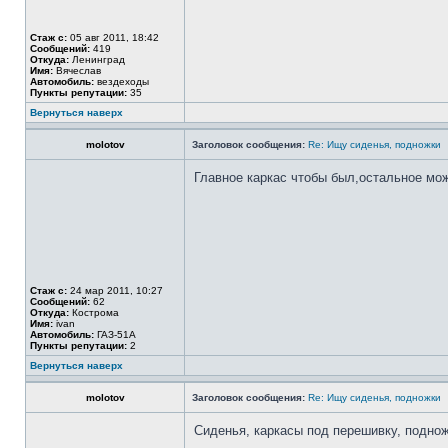
Стаж с:
05 авг 2011, 18:42
Сообщений:
419
Откуда:
Ленинград
Имя:
Вячеслав
Автомобиль:
вездеходы
Пункты репутации:
35
Вернуться наверх
molotov
Заголовок сообщения:
Re: Ищу сиденья, подножки
Главное каркас чтобы был,остальное мо
Стаж с:
24 мар 2011, 10:27
Сообщений:
62
Откуда:
Кострома
Имя:
ivan
Автомобиль:
ГАЗ-51А
Пункты репутации:
2
Вернуться наверх
molotov
Заголовок сообщения:
Re: Ищу сиденья, подножки
Сиденья, каркасы под перешивку, подно