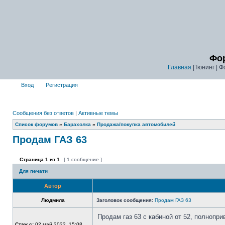
Фор
Главная
|Тюнинг | Ф
Вход
Регистрация
Сообщения без ответов
|
Активные темы
Список форумов
»
Барахолка
»
Продажа/покупка автомобилей
Продам ГАЗ 63
Страница
1
из
1
[ 1 сообщение ]
Для печати
Автор
Людмила
Заголовок сообщения:
Продам ГАЗ 63
Продам газ 63 с кабиной от 52, полнопри
Стаж с:
02 май 2022, 15:08