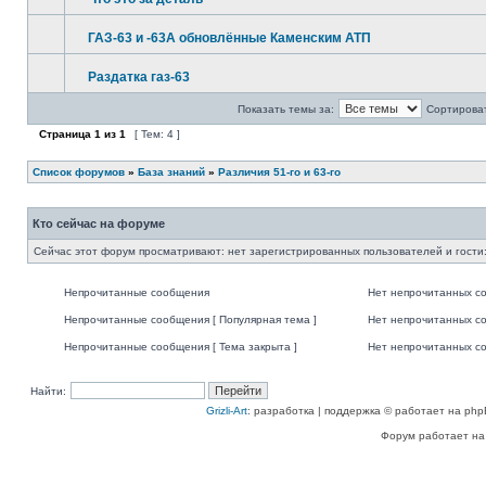
ГАЗ-63 и -63А обновлённые Каменским АТП
Раздатка газ-63
Показать темы за:
Сортироват
Страница
1
из
1
[ Тем: 4 ]
Список форумов
»
База знаний
»
Различия 51-го и 63-го
Кто сейчас на форуме
Сейчас этот форум просматривают: нет зарегистрированных пользователей и гости:
Непрочитанные сообщения
Нет непрочитанных с
Непрочитанные сообщения [ Популярная тема ]
Нет непрочитанных со
Непрочитанные сообщения [ Тема закрыта ]
Нет непрочитанных со
Найти:
Grizli-Art
: разработка | поддержка © работает на php
Форум работает на