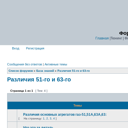
Фор
Главная
|Тюнинг | Ф
Вход
Регистрация
Сообщения без ответов
|
Активные темы
Список форумов
»
База знаний
»
Различия 51-го и 63-го
Различия 51-го и 63-го
Страница
1
из
1
[ Тем: 4 ]
Темы
Различия основных агрегатов газ-51,51А,63А,63:
[
На страницу:
1
,
2
,
3
,
4
]
Что это за деталь