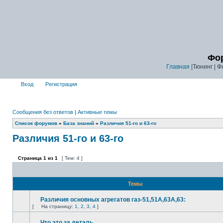
Фор
Главная
|Тюнинг | Ф
Вход
Регистрация
Сообщения без ответов
|
Активные темы
Список форумов
»
База знаний
»
Различия 51-го и 63-го
Различия 51-го и 63-го
Страница
1
из
1
[ Тем: 4 ]
Темы
Различия основных агрегатов газ-51,51А,63А,63:
[
На страницу:
1
,
2
,
3
,
4
]
Что это за деталь