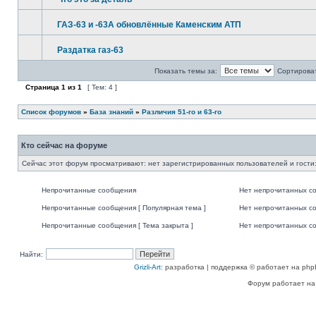
ГАЗ-63 и -63А обновлённые Каменским АТП
Раздатка газ-63
Показать темы за:
Сортироват
Страница
1
из
1
[ Тем: 4 ]
Список форумов
»
База знаний
»
Различия 51-го и 63-го
Кто сейчас на форуме
Сейчас этот форум просматривают: нет зарегистрированных пользователей и гости:
Непрочитанные сообщения
Нет непрочитанных с
Непрочитанные сообщения [ Популярная тема ]
Нет непрочитанных со
Непрочитанные сообщения [ Тема закрыта ]
Нет непрочитанных со
Найти:
Grizli-Art
: разработка | поддержка © работает на php
Форум работает на