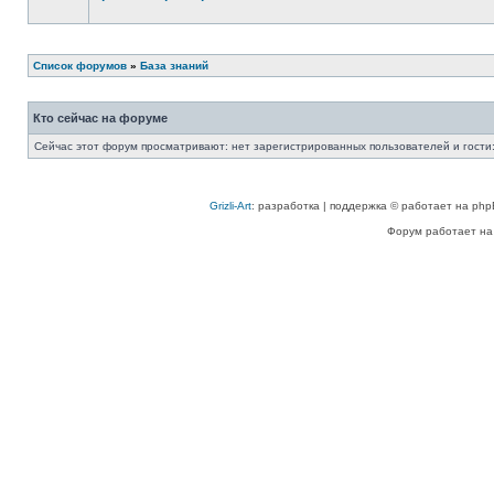
Список форумов
»
База знаний
Кто сейчас на форуме
Сейчас этот форум просматривают: нет зарегистрированных пользователей и гости:
Grizli-Art
: разработка | поддержка © работает на php
Форум работает на