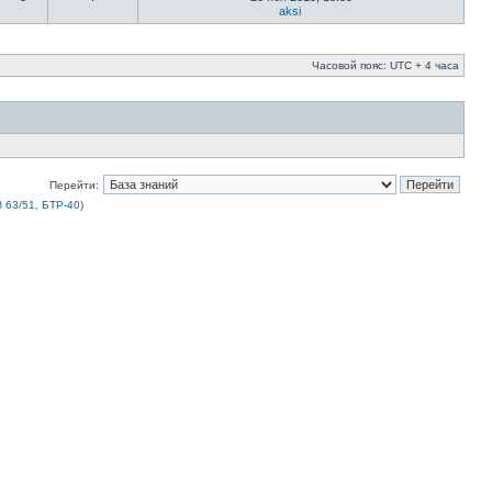
aksi
Часовой пояс: UTC + 4 часа
Перейти:
 63/51, БТР-40
)