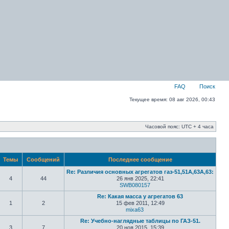
FAQ
Поиск
Текущее время: 08 авг 2026, 00:43
Часовой пояс: UTC + 4 часа
Темы
Сообщений
Последнее сообщение
Re: Различия основных агрегатов газ-51,51А,63А,63:
4
44
26 янв 2025, 22:41
SWB080157
Re: Какая масса у агрегатов 63
1
2
15 фев 2011, 12:49
mixa63
Re: Учебно-наглядные таблицы по ГАЗ-51.
3
7
20 ноя 2015, 15:39