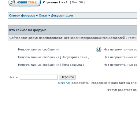
Страница
2
из
3
[ Тем: 56 ]
Список форумов
»
Опыт
»
Документация
Кто сейчас на форуме
Сейчас этот форум просматривают: нет зарегистрированных пользователей и гости:
Непрочитанные сообщения
Нет непрочитанных с
Непрочитанные сообщения [ Популярная тема ]
Нет непрочитанных со
Непрочитанные сообщения [ Тема закрыта ]
Нет непрочитанных со
Найти:
Grizli-Art
: разработка | поддержка © работает на php
Форум работает на