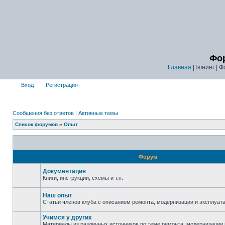
Фор
Главная
|Тюнинг | Ф
Вход
Регистрация
Сообщения без ответов
|
Активные темы
Список форумов
»
Опыт
Форум
Документация
Книги, инструкции, схемы и т.п.
Наш опыт
Статьи членов клуба с описанием ремонта, модернизации и эксплуата
Учимся у других
Материалы из различных источников по теме ремонта, модернизации 