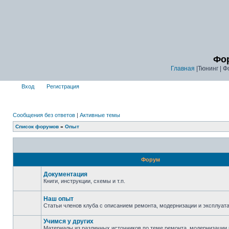
Фор
Главная
|Тюнинг | Ф
Вход
Регистрация
Сообщения без ответов
|
Активные темы
Список форумов
»
Опыт
Форум
Документация
Книги, инструкции, схемы и т.п.
Наш опыт
Статьи членов клуба с описанием ремонта, модернизации и эксплуата
Учимся у других
Материалы из различных источников по теме ремонта, модернизации 