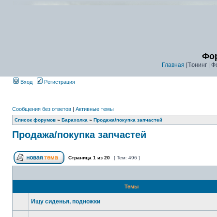
Фор
Главная
|Тюнинг | Ф
Вход
Регистрация
Сообщения без ответов
|
Активные темы
Список форумов
»
Барахолка
»
Продажа/покупка запчастей
Продажа/покупка запчастей
Страница
1
из
20
[ Тем: 496 ]
Темы
Ищу сиденья, подножки