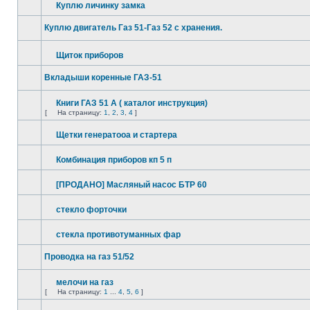
Куплю личинку замка
Куплю двигатель Газ 51-Газ 52 с хранения.
Щиток приборов
Вкладыши коренные ГАЗ-51
Книги ГАЗ 51 А ( каталог инструкция)
[
На страницу:
1
,
2
,
3
,
4
]
Щетки генератооа и стартера
Комбинация приборов кп 5 п
[ПРОДАНО] Масляный насос БТР 60
стекло форточки
стекла противотуманных фар
Проводка на газ 51/52
мелочи на газ
[
На страницу:
1
...
4
,
5
,
6
]