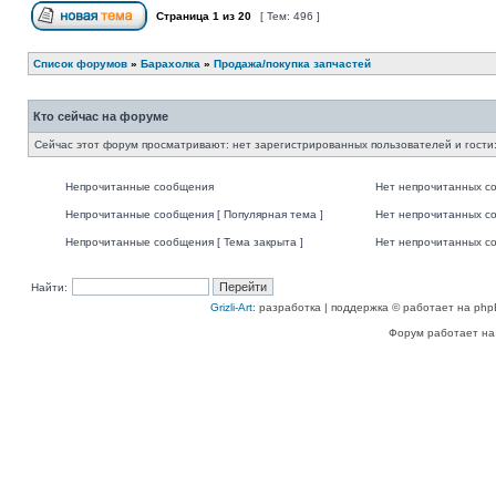
Страница
1
из
20
[ Тем: 496 ]
Список форумов
»
Барахолка
»
Продажа/покупка запчастей
Кто сейчас на форуме
Сейчас этот форум просматривают: нет зарегистрированных пользователей и гости:
Непрочитанные сообщения
Нет непрочитанных с
Непрочитанные сообщения [ Популярная тема ]
Нет непрочитанных со
Непрочитанные сообщения [ Тема закрыта ]
Нет непрочитанных со
Найти:
Grizli-Art
: разработка | поддержка © работает на php
Форум работает на