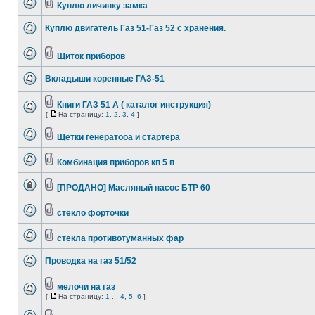
Куплю личинку замка
Куплю двигатель Газ 51-Газ 52 с хранения.
Щиток приборов
Вкладыши коренные ГАЗ-51
Книги ГАЗ 51 А ( каталог инструкция)
[
На страницу:
1
,
2
,
3
,
4
]
Щетки генератооа и стартера
Комбинация приборов кп 5 п
[ПРОДАНО] Масляный насос БТР 60
стекло форточки
стекла противотуманных фар
Проводка на газ 51/52
мелочи на газ
[
На страницу:
1
...
4
,
5
,
6
]