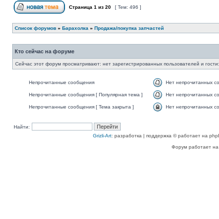
Страница
1
из
20
[ Тем: 496 ]
Список форумов
»
Барахолка
»
Продажа/покупка запчастей
Кто сейчас на форуме
Сейчас этот форум просматривают: нет зарегистрированных пользователей и гости:
Непрочитанные сообщения
Нет непрочитанных с
Непрочитанные сообщения [ Популярная тема ]
Нет непрочитанных со
Непрочитанные сообщения [ Тема закрыта ]
Нет непрочитанных со
Найти:
Grizli-Art
: разработка | поддержка © работает на php
Форум работает на