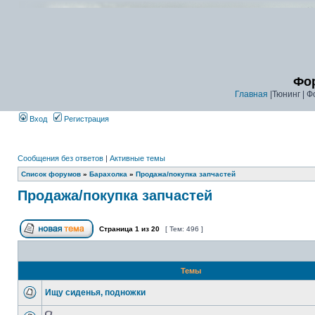
Фор
Главная
|Тюнинг | Ф
Вход
Регистрация
Сообщения без ответов
|
Активные темы
Список форумов
»
Барахолка
»
Продажа/покупка запчастей
Продажа/покупка запчастей
Страница
1
из
20
[ Тем: 496 ]
Темы
Ищу сиденья, подножки