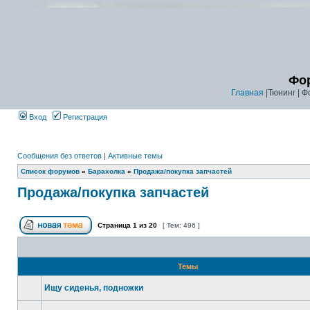
Фор
Главная
|Тюнинг | Ф
Вход
Регистрация
Сообщения без ответов
|
Активные темы
Список форумов
»
Барахолка
»
Продажа/покупка запчастей
Продажа/покупка запчастей
Страница
1
из
20
[ Тем: 496 ]
Темы
Ищу сиденья, подножки