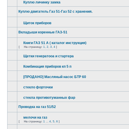
Куплю личинку замка
Куплю двигатель Газ 51-Газ 52 с хранения.
Щиток приборов
Вкладыши коренные ГАЗ-51
Книги ГАЗ 51 А ( каталог инструкция)
[
На страницу:
1
,
2
,
3
,
4
]
Щетки генератооа и стартера
Комбинация приборов кп 5 п
[ПРОДАНО] Масляный насос БТР 60
стекло форточки
стекла противотуманных фар
Проводка на газ 51/52
мелочи на газ
[
На страницу:
1
...
4
,
5
,
6
]