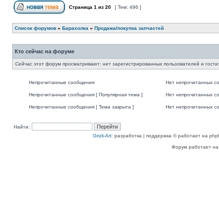
Страница
1
из
20
[ Тем: 496 ]
Список форумов
»
Барахолка
»
Продажа/покупка запчастей
Кто сейчас на форуме
Сейчас этот форум просматривают: нет зарегистрированных пользователей и гости:
Непрочитанные сообщения
Нет непрочитанных с
Непрочитанные сообщения [ Популярная тема ]
Нет непрочитанных со
Непрочитанные сообщения [ Тема закрыта ]
Нет непрочитанных со
Найти:
Grizli-Art
: разработка | поддержка © работает на php
Форум работает на