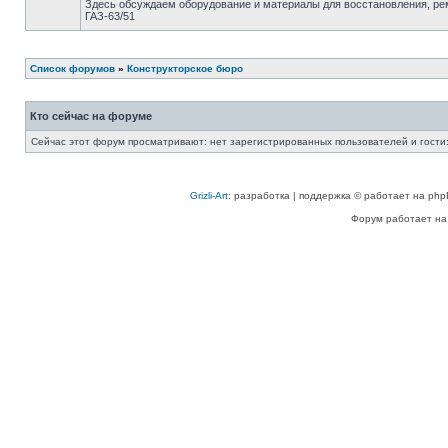
Здесь обсуждаем оборудование и материалы для восстановления, ре
ГАЗ-63/51
Список форумов
»
Конструкторское бюро
Кто сейчас на форуме
Сейчас этот форум просматривают: нет зарегистрированных пользователей и гости:
Grizli-Art
: разработка | поддержка © работает на php
Форум работает на