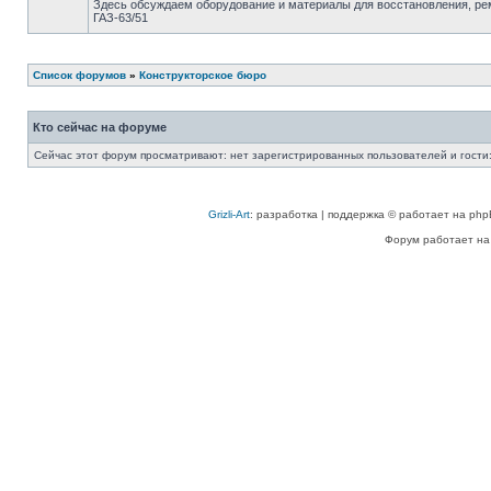
Здесь обсуждаем оборудование и материалы для восстановления, ре
ГАЗ-63/51
Список форумов
»
Конструкторское бюро
Кто сейчас на форуме
Сейчас этот форум просматривают: нет зарегистрированных пользователей и гости:
Grizli-Art
: разработка | поддержка © работает на php
Форум работает на