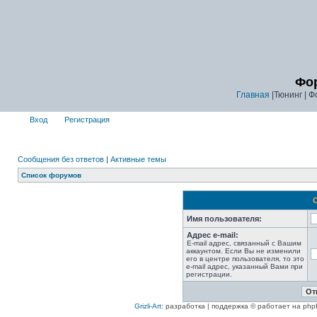
Фор
Главная
|Тюнинг | Ф
Вход
Регистрация
Сообщения без ответов
|
Активные темы
Список форумов
Имя пользователя:
Адрес e-mail:
E-mail адрес, связанный с Вашим
аккаунтом. Если Вы не изменили
его в центре пользователя, то это
e-mail адрес, указанный Вами при
регистрации.
Grizli-Art
: разработка | поддержка © работает на php