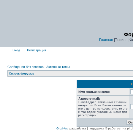
Фор
Главная
|Тюнинг | Ф
Вход
Регистрация
Сообщения без ответов
|
Активные темы
Список форумов
Имя пользователя:
Адрес e-mail:
E-mail адрес, связанный с Вашим
аккаунтом. Если Вы не изменили
его в центре пользователя, то это
e-mail адрес, указанный Вами при
регистрации.
Grizli-Art
: разработка | поддержка © работает на php