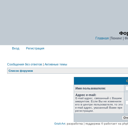
Фор
Главная
|Тюнинг | Ф
Вход
Регистрация
Сообщения без ответов
|
Активные темы
Список форумов
Имя пользователя:
Адрес e-mail:
E-mail адрес, связанный с Вашим
аккаунтом. Если Вы не изменили
его в центре пользователя, то это
e-mail адрес, указанный Вами при
регистрации.
Grizli-Art
: разработка | поддержка © работает на php