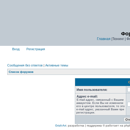
Фор
Главная
|Тюнинг | Ф
Вход
Регистрация
Сообщения без ответов
|
Активные темы
Список форумов
Имя пользователя:
Адрес e-mail:
E-mail адрес, связанный с Вашим
аккаунтом. Если Вы не изменили
его в центре пользователя, то это
e-mail адрес, указанный Вами при
регистрации.
Grizli-Art
: разработка | поддержка © работает на php