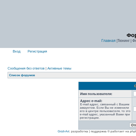
Фор
Главная
|Тюнинг | Ф
Вход
Регистрация
Сообщения без ответов
|
Активные темы
Список форумов
Имя пользователя:
Адрес e-mail:
E-mail адрес, связанный с Вашим
аккаунтом. Если Вы не изменили
его в центре пользователя, то это
e-mail адрес, указанный Вами при
регистрации.
Grizli-Art
: разработка | поддержка © работает на php