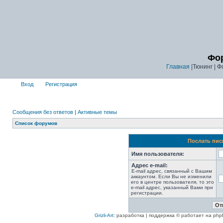
Фор
Главная
|Тюнинг | Ф
Вход
Регистрация
Сообщения без ответов
|
Активные темы
Список форумов
Послать пис
Имя пользователя:
Адрес e-mail:
E-mail адрес, связанный с Вашим
аккаунтом. Если Вы не изменили
его в центре пользователя, то это
e-mail адрес, указанный Вами при
регистрации.
Grizli-Art
: разработка | поддержка © работает на php