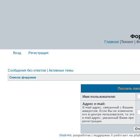
Фор
Главная
|Тюнинг | Ф
Вход
Регистрация
Сообщения без ответов
|
Активные темы
Список форумов
Послать пис
Имя пользователя:
Адрес e-mail:
E-mail адрес, связанный с Вашим
аккаунтом. Если Вы не изменили
его в центре пользователя, то это
e-mail адрес, указанный Вами при
регистрации.
Grizli-Art
: разработка | поддержка © работает на php