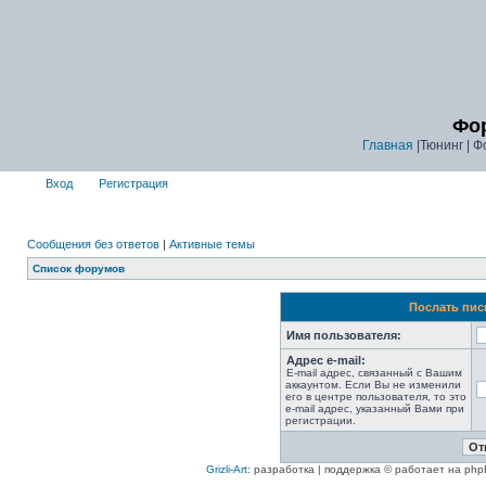
Фор
Главная
|Тюнинг | Ф
Вход
Регистрация
Сообщения без ответов
|
Активные темы
Список форумов
Послать пис
Имя пользователя:
Адрес e-mail:
E-mail адрес, связанный с Вашим
аккаунтом. Если Вы не изменили
его в центре пользователя, то это
e-mail адрес, указанный Вами при
регистрации.
Grizli-Art
: разработка | поддержка © работает на php