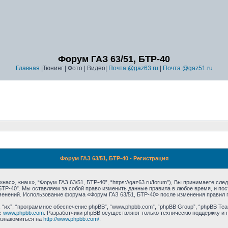
Форум ГАЗ 63/51, БТР-40
Главная
|Тюнинг | Фото | Видео|
Почта @gaz63.ru
|
Почта @gaz51.ru
Форум ГАЗ 63/51, БТР-40 - Регистрация
ас», «наш», “Форум ГАЗ 63/51, БТР-40”, “https://gaz63.ru/forum”), Вы принимаете сл
 БТР-40”. Мы оставляем за собой право изменить данные правила в любое время, и п
зменений. Использование форума «Форум ГАЗ 63/51, БТР-40» после изменения правил 
их”, “программное обеспечение phpBB”, “www.phpbb.com”, “phpBB Group”, “phpBB Tea
с
www.phpbb.com
. Разработчики phpBB осуществляют только техническю поддержку и 
ознакомиться на
http://www.phpbb.com/
.