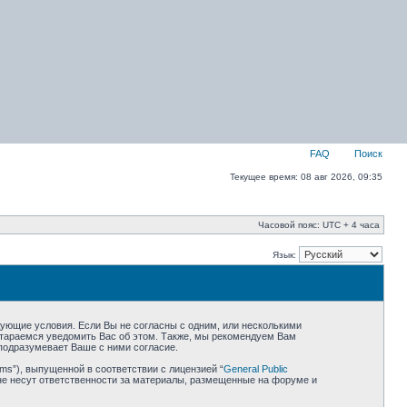
FAQ
Поиск
Текущее время: 08 авг 2026, 09:35
Часовой пояс: UTC + 4 часа
Язык:
едующие условия. Если Вы не согласны с одним, или несколькими
остараемся уведомить Вас об этом. Также, мы рекомендуем Вам
подразумевает Ваше с ними согласие.
ms”), выпущенной в соответствии с лицензией “
General Public
не несут ответственности за материалы, размещенные на форуме и