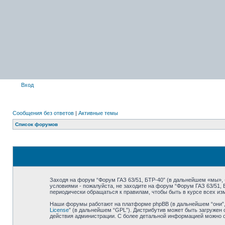
Вход
Сообщения без ответов
|
Активные темы
Список форумов
Заходя на форум “Форум ГАЗ 63/51, БТР-40” (в дальнейшем «мы», «н
условиями - пожалуйста, не заходите на форум “Форум ГАЗ 63/51,
периодически обращаться к правилам, чтобы быть в курсе всех и
Наши форумы работают на платформе phpBB (в дальнейшем “они”, “
License
” (в дальнейшем “GPL”). Дистрибутив может быть загружен 
действия администрации. С более детальной информацией можно 