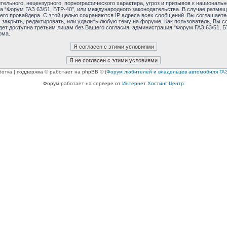
ельного, нецензурного, порнографического характера, угроз и призывов к националь
ма “Форум ГАЗ 63/51, БТР-40”, или международного законодательства. В случае раз
его провайдера. С этой целью сохраняются IP адреса всех сообщений. Вы соглашаетес
 закрыть, редактировать, или удалить любую тему на форуме. Как пользователь, Вы с
дет доступна третьим лицам без Вашего согласия, администрация “Форум ГАЗ 63/51, БТ
ома.
ботка | поддержка © работает на phpBB © (
Форум любителей и владельцев автомобиля ГАЗ
Форум работает на сервере от
Интернет Хостинг Центр