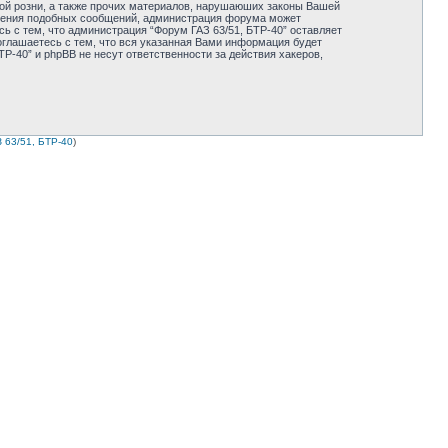
ной розни, а также прочих материалов, нарушаюших законы Вашей
мещения подобных сообщений, администрация форума может
ь с тем, что администрация “Форум ГАЗ 63/51, БТР-40” оставляет
оглашаетесь с тем, что вся указанная Вами информация будет
Р-40” и phpBB не несут ответственности за действия хакеров,
 63/51, БТР-40
)