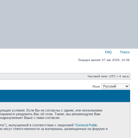
FAQ
Поиск
Текущее время: 07 авг 2026, 14:39
Часовой пояс: UTC + 4 часа
Язык:
едующие условия. Если Вы не согласны с одним, или несколькими
остараемся уведомить Вас об этом. Также, мы рекомендуем Вам
подразумевает Ваше с ними согласие.
ms”), выпущенной в соответствии с лицензией “
General Public
не несут ответственности за материалы, размещенные на форуме и