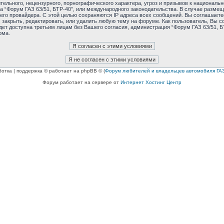
ельного, нецензурного, порнографического характера, угроз и призывов к националь
ма “Форум ГАЗ 63/51, БТР-40”, или международного законодательства. В случае раз
его провайдера. С этой целью сохраняются IP адреса всех сообщений. Вы соглашаетес
 закрыть, редактировать, или удалить любую тему на форуме. Как пользователь, Вы с
дет доступна третьим лицам без Вашего согласия, администрация “Форум ГАЗ 63/51, БТ
ома.
ботка | поддержка © работает на phpBB © (
Форум любителей и владельцев автомобиля ГАЗ
Форум работает на сервере от
Интернет Хостинг Центр