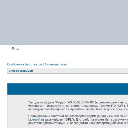
Вход
Сообщения без ответов
|
Активные темы
Список форумов
Заходя на форум “Форум ГАЗ 63/51, БТР-40” (в дальнейшем «мы», «н
условиями - пожалуйста, не заходите на форум “Форум ГАЗ 63/51,
периодически обращаться к правилам, чтобы быть в курсе всех и
Наши форумы работают на платформе phpBB (в дальнейшем “они”, “
License
” (в дальнейшем “GPL”). Дистрибутив может быть загружен 
действия администрации. С более детальной информацией можно 