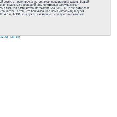
ной розни, а также прочих материалов, нарушаюших законы Вашей
мещения подобных сообщений, администрация форума может
ь с тем, что администрация “Форум ГАЗ 63/51, БТР-40” оставляет
оглашаетесь с тем, что вся указанная Вами информация будет
Р-40” и phpBB не несут ответственности за действия хакеров,
 63/51, БТР-40
)