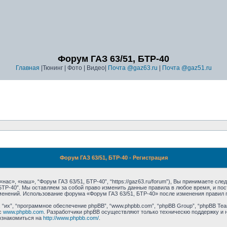
Форум ГАЗ 63/51, БТР-40
Главная
|Тюнинг | Фото | Видео|
Почта @gaz63.ru
|
Почта @gaz51.ru
Форум ГАЗ 63/51, БТР-40 - Регистрация
ас», «наш», “Форум ГАЗ 63/51, БТР-40”, “https://gaz63.ru/forum”), Вы принимаете сл
 БТР-40”. Мы оставляем за собой право изменить данные правила в любое время, и п
зменений. Использование форума «Форум ГАЗ 63/51, БТР-40» после изменения правил 
их”, “программное обеспечение phpBB”, “www.phpbb.com”, “phpBB Group”, “phpBB Tea
с
www.phpbb.com
. Разработчики phpBB осуществляют только техническю поддержку и 
ознакомиться на
http://www.phpbb.com/
.