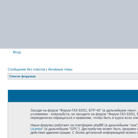
Вход
Сообщения без ответов
|
Активные темы
Список форумов
Заходя на форум “Форум ГАЗ 63/51, БТР-40” (в дальнейшем «мы», «н
условиями - пожалуйста, не заходите на форум “Форум ГАЗ 63/51,
периодически обращаться к правилам, чтобы быть в курсе всех и
Наши форумы работают на платформе phpBB (в дальнейшем “они”, “
License
” (в дальнейшем “GPL”). Дистрибутив может быть загружен 
действия администрации. С более детальной информацией можно 