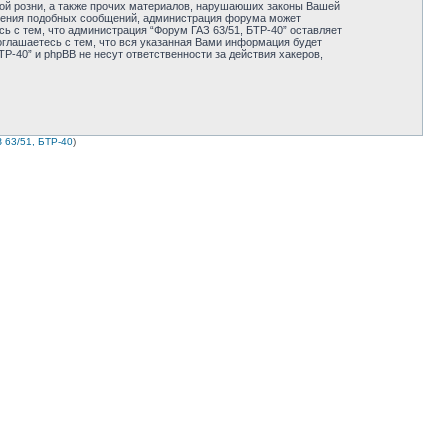
ной розни, а также прочих материалов, нарушаюших законы Вашей
мещения подобных сообщений, администрация форума может
ь с тем, что администрация “Форум ГАЗ 63/51, БТР-40” оставляет
оглашаетесь с тем, что вся указанная Вами информация будет
Р-40” и phpBB не несут ответственности за действия хакеров,
 63/51, БТР-40
)