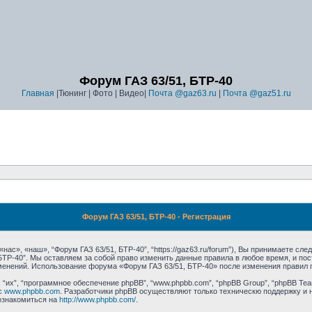
Форум ГАЗ 63/51, БТР-40
Главная
|Тюнинг | Фото | Видео|
Почта @gaz63.ru
|
Почта @gaz51.ru
Форум ГАЗ 63/51, БТР-40 - Регистрация
ас», «наш», “Форум ГАЗ 63/51, БТР-40”, “https://gaz63.ru/forum”), Вы принимаете сл
 БТР-40”. Мы оставляем за собой право изменить данные правила в любое время, и п
зменений. Использование форума «Форум ГАЗ 63/51, БТР-40» после изменения правил 
их”, “программное обеспечение phpBB”, “www.phpbb.com”, “phpBB Group”, “phpBB Tea
с
www.phpbb.com
. Разработчики phpBB осуществляют только техническю поддержку и 
ознакомиться на
http://www.phpbb.com/
.