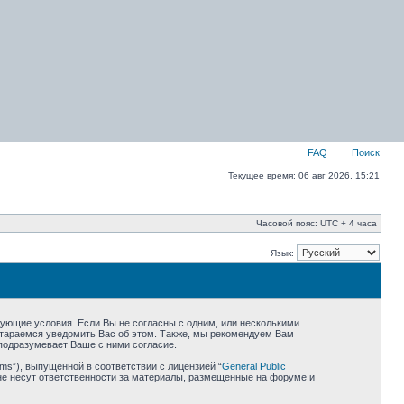
FAQ
Поиск
Текущее время: 06 авг 2026, 15:21
Часовой пояс: UTC + 4 часа
Язык:
едующие условия. Если Вы не согласны с одним, или несколькими
остараемся уведомить Вас об этом. Также, мы рекомендуем Вам
подразумевает Ваше с ними согласие.
ms”), выпущенной в соответствии с лицензией “
General Public
не несут ответственности за материалы, размещенные на форуме и