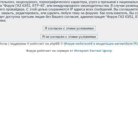
ельного, нецензурного, порнографического характера, угроз и призывов к националь
ма “Форум ГАЗ 63/51, БТР-40”, или международного законодательства. В случае раз
его провайдера. С этой целью сохраняются IP адреса всех сообщений. Вы соглашаетес
 закрыть, редактировать, или удалить любую тему на форуме. Как пользователь, Вы с
дет доступна третьим лицам без Вашего согласия, администрация “Форум ГАЗ 63/51, БТ
ома.
ботка | поддержка © работает на phpBB © (
Форум любителей и владельцев автомобиля ГАЗ
Форум работает на сервере от
Интернет Хостинг Центр